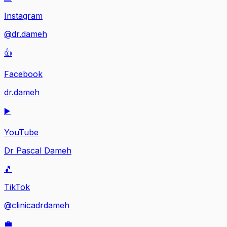
Instagram
@dr.dameh
👍
Facebook
dr.dameh
▶️
YouTube
Dr Pascal Dameh
🎵
TikTok
@clinicadrdameh
💼