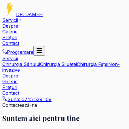
DR. DAMEH
Servicii
Despre
Galerie
Prețuri
Contact
Programare
Servicii
Chirurgia Sânului
Chirurgia Siluetei
Chirurgia Feței
Non-
invazive
Despre
Galerie
Prețuri
Contact
Sună:
0745 539 109
Contactează-ne
Suntem aici
pentru tine