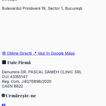
Bulevardul Primăverii 19, Sector 1, București
🧭 Obține Direcții
📍 Vezi în Google Maps
🏢
Date Firmă
Denumire
DR. PASCAL DAMEH CLINIC SRL
CUI
43355147
Reg. Com.
J40/15898/2020
CAEN
8622
🌐
Urmărește-ne
📸