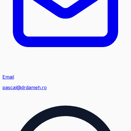
Email
pascal@drdameh.ro