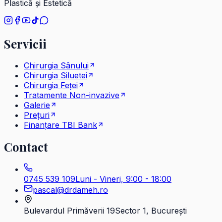
Plastică și Estetică
Servicii
Chirurgia Sânului
Chirurgia Siluetei
Chirurgia Feței
Tratamente Non-invazive
Galerie
Prețuri
Finanțare TBI Bank
Contact
0745 539 109
Luni - Vineri, 9:00 - 18:00
pascal@drdameh.ro
Bulevardul Primăverii 19
Sector 1, București